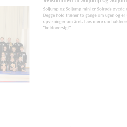
Soljump og Soljump mini er Solrøds øvede o
Begge hold træner to gange om ugen og er u
opvisninger om året. Læs mere om holdene
"holdoversigt"