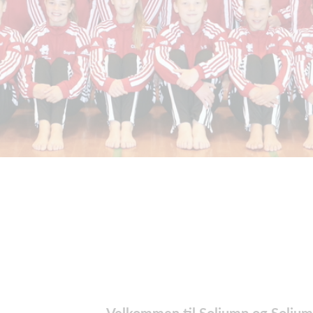
Velkommen til Soljump og Soljum