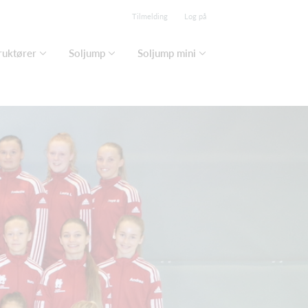
Tilmelding
Log på
ruktører
Soljump
Soljump mini