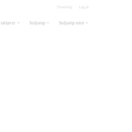
Tilmelding
Log på
ruktører
Soljump
Soljump mini