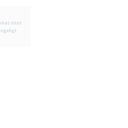
ikket intet
ængeligt