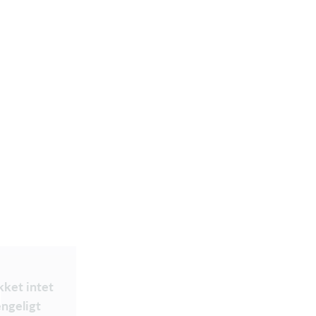
ikket intet
ængeligt